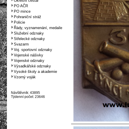
Okresní cestář
PO AČR
PO mince
Pohraniční stráž
Policie
Řády, vyznamenání, medaile
Služební odznaky
Střelecké odznaky
Svazarm
Voj. sportovní odznaky
Vojenské nášivky
Vojenské odznaky
Výsadkářské odznaky
Vysoké školy a akademie
Vzorný voják
Návštěvník: 43895
Týdenní počet: 23646