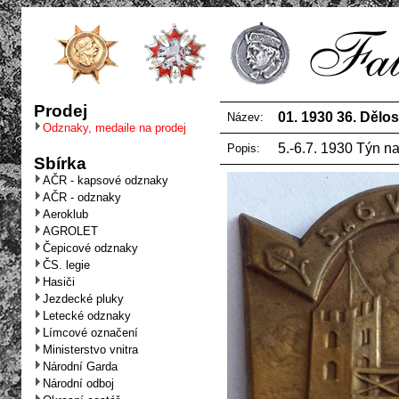
Prodej
01. 1930 36. Dělo
Název:
Odznaky, medaile na prodej
5.-6.7. 1930 Týn na
Popis:
Sbírka
AČR - kapsové odznaky
AČR - odznaky
Aeroklub
AGROLET
Čepicové odznaky
ČS. legie
Hasiči
Jezdecké pluky
Letecké odznaky
Límcové označení
Ministerstvo vnitra
Národní Garda
Národní odboj