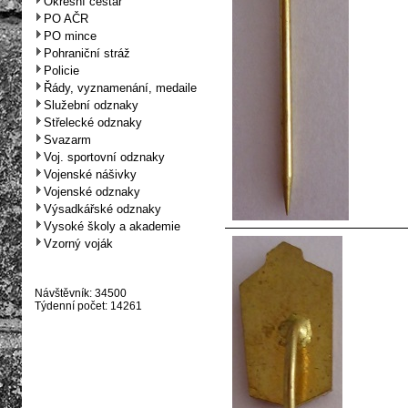
Okresní cestář
PO AČR
PO mince
Pohraniční stráž
Policie
Řády, vyznamenání, medaile
Služební odznaky
Střelecké odznaky
Svazarm
Voj. sportovní odznaky
Vojenské nášivky
Vojenské odznaky
Výsadkářské odznaky
Vysoké školy a akademie
Vzorný voják
Návštěvník: 34500
Týdenní počet: 14261