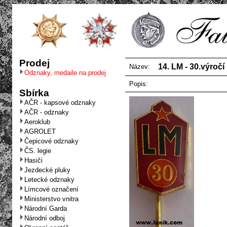
Prodej
14. LM - 30.výročí
Název:
Odznaky, medaile na prodej
Popis:
Sbírka
AČR - kapsové odznaky
AČR - odznaky
Aeroklub
AGROLET
Čepicové odznaky
ČS. legie
Hasiči
Jezdecké pluky
Letecké odznaky
Límcové označení
Ministerstvo vnitra
Národní Garda
Národní odboj