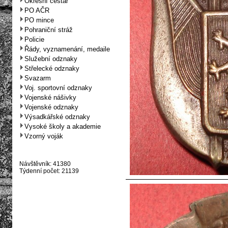
Okresní cestář
PO AČR
PO mince
Pohraniční stráž
Policie
Řády, vyznamenání, medaile
Služební odznaky
Střelecké odznaky
Svazarm
Voj. sportovní odznaky
Vojenské nášivky
Vojenské odznaky
Výsadkářské odznaky
Vysoké školy a akademie
Vzorný voják
Návštěvník: 41380
Týdenní počet: 21139