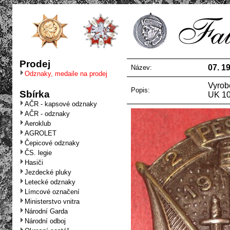
Prodej
07. 1
Název:
Odznaky, medaile na prodej
Vyrob
Popis:
Sbírka
UK 10
AČR - kapsové odznaky
AČR - odznaky
Aeroklub
AGROLET
Čepicové odznaky
ČS. legie
Hasiči
Jezdecké pluky
Letecké odznaky
Límcové označení
Ministerstvo vnitra
Národní Garda
Národní odboj