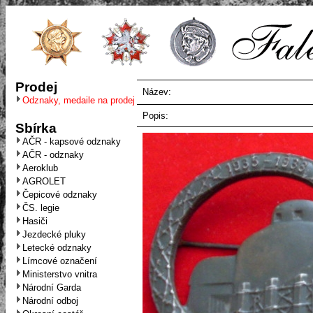
Prodej
Název:
Odznaky, medaile na prodej
Popis:
Sbírka
AČR - kapsové odznaky
AČR - odznaky
Aeroklub
AGROLET
Čepicové odznaky
ČS. legie
Hasiči
Jezdecké pluky
Letecké odznaky
Límcové označení
Ministerstvo vnitra
Národní Garda
Národní odboj