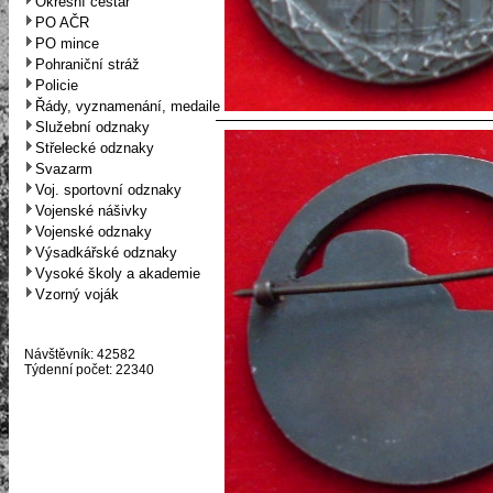
Okresní cestář
PO AČR
PO mince
Pohraniční stráž
Policie
Řády, vyznamenání, medaile
Služební odznaky
Střelecké odznaky
Svazarm
Voj. sportovní odznaky
Vojenské nášivky
Vojenské odznaky
Výsadkářské odznaky
Vysoké školy a akademie
Vzorný voják
Návštěvník: 42582
Týdenní počet: 22340