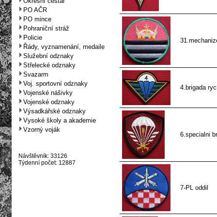
Okresní cestář
PO AČR
PO mince
Pohraniční stráž
Policie
31.mechaniz
Řády, vyznamenání, medaile
Služební odznaky
Střelecké odznaky
Svazarm
Voj. sportovní odznaky
4.brigada ry
Vojenské nášivky
Vojenské odznaky
Výsadkářské odznaky
Vysoké školy a akademie
Vzorný voják
6.specialni b
Návštěvník: 33126
Týdenní počet: 12887
7-PL oddil