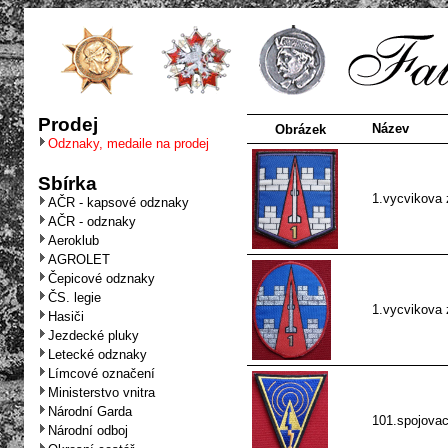
Prodej
Název
Obrázek
Odznaky, medaile na prodej
Sbírka
1.vycvikova 
AČR - kapsové odznaky
AČR - odznaky
Aeroklub
AGROLET
Čepicové odznaky
ČS. legie
1.vycvikova 
Hasiči
Jezdecké pluky
Letecké odznaky
Límcové označení
Ministerstvo vnitra
Národní Garda
101.spojovaci
Národní odboj