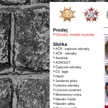
Prodej
Odznaky, medaile na prodej
Sbírka
AČR - kapsové odznaky
AČR - odznaky
Aeroklub
AGROLET
Čepicové odznaky
ČS. legie
Hasiči
Jezdecké pluky
Letecké odznaky
Límcové označení
Ministerstvo vnitra
Národní Garda
Národní odboj