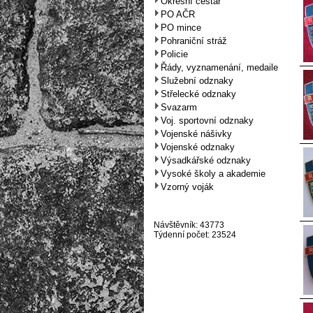
Okresní cestář
PO AČR
PO mince
Pohraniční stráž
Policie
Řády, vyznamenání, medaile
Služební odznaky
Střelecké odznaky
Svazarm
Voj. sportovní odznaky
Vojenské nášivky
Vojenské odznaky
Výsadkářské odznaky
Vysoké školy a akademie
Vzorný voják
Návštěvník: 43773
Týdenní počet: 23524