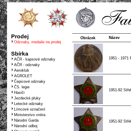
Prodej
Název
Obrázek
Odznaky, medaile na prodej
Sbírka
1951 - 1971 
AČR - kapsové odznaky
AČR - odznaky
Aeroklub
AGROLET
Čepicové odznaky
ČS. legie
1951-92 Střel
Hasiči
Jezdecké pluky
Letecké odznaky
Límcové označení
Ministerstvo vnitra
Národní Garda
1951-92 Střel
Národní odboj