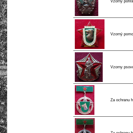
Vzorny pohran
Vzorný pomo
Vzorny psov
Za ochranu h
Za ochranu h