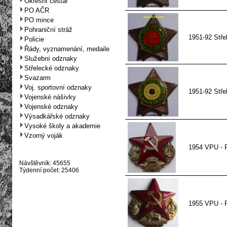
Okresní cestář
PO AČR
PO mince
Pohraniční stráž
1951-92 Střel
Policie
Řády, vyznamenání, medaile
Služební odznaky
Střelecké odznaky
Svazarm
Voj. sportovní odznaky
1951-92 Stře
Vojenské nášivky
Vojenské odznaky
Výsadkářské odznaky
Vysoké školy a akademie
Vzorný voják
1954 VPU - P
Návštěvník: 45655
Týdenní počet: 25406
1955 VPU - P