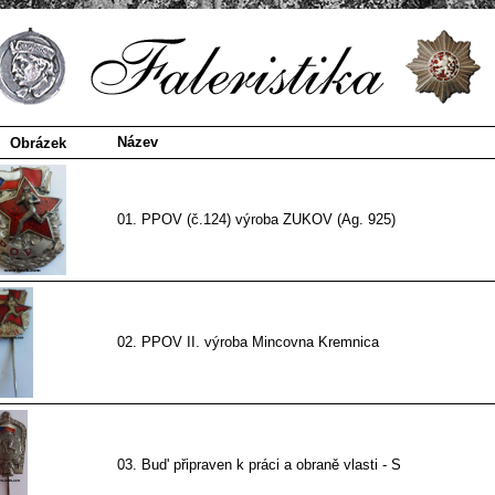
Název
Obrázek
01. PPOV (č.124) výroba ZUKOV (Ag. 925)
02. PPOV II. výroba Mincovna Kremnica
03. Bud' připraven k práci a obraně vlasti - S