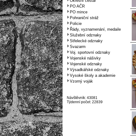
Okresní cestář
PO AČR
PO mince
Pohraniční stráž
Policie
Řády, vyznamenání, medaile
Služební odznaky
Střelecké odznaky
Svazarm
Voj. sportovní odznaky
Vojenské nášivky
Vojenské odznaky
Výsadkářské odznaky
Vysoké školy a akademie
Vzorný voják
Návštěvník: 43081
Týdenní počet: 22839