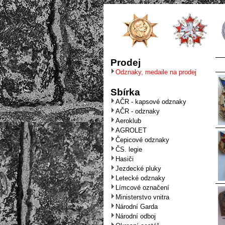
Prodej
Odznaky, medaile na prodej
Sbírka
AČR - kapsové odznaky
AČR - odznaky
Aeroklub
AGROLET
Čepicové odznaky
ČS. legie
Hasiči
Jezdecké pluky
Letecké odznaky
Límcové označení
Ministerstvo vnitra
Národní Garda
Národní odboj