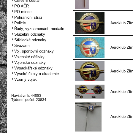
Okresní cestář
PO AČR
PO mince
Pohraniční stráž
Policie
Aeroklub Zlín 
Řády, vyznamenání, medaile
Služební odznaky
Střelecké odznaky
Svazarm
Aeroklub Zlín
Voj. sportovní odznaky
Vojenské nášivky
Vojenské odznaky
Výsadkářské odznaky
Aeroklub Zlín
Vysoké školy a akademie
Vzorný voják
Aeroklub Zlín
Návštěvník: 44083
Týdenní počet: 23834
Aeroklub Zlín