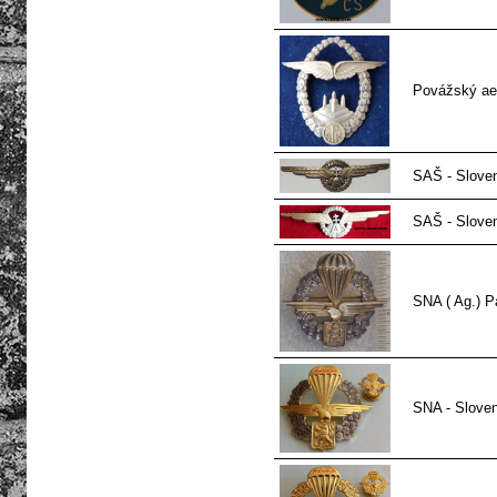
Povážský ae
SAŠ - Sloven
SAŠ - Sloven
SNA ( Ag.) Pa
SNA - Sloven