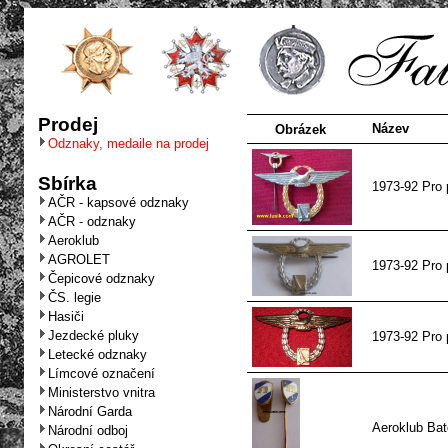
Prodej
Název
Obrázek
Odznaky, medaile na prodej
Sbírka
1973-92 Pro p
AČR - kapsové odznaky
AČR - odznaky
Aeroklub
AGROLET
1973-92 Pro p
Čepicové odznaky
ČS. legie
Hasiči
Jezdecké pluky
1973-92 Pro p
Letecké odznaky
Límcové označení
Ministerstvo vnitra
Národní Garda
Aeroklub Bat
Národní odboj