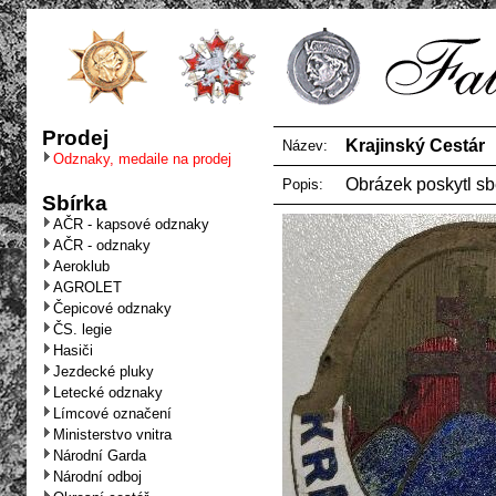
Prodej
Krajinský Cestár
Název:
Odznaky, medaile na prodej
Obrázek poskytl sb
Popis:
Sbírka
AČR - kapsové odznaky
AČR - odznaky
Aeroklub
AGROLET
Čepicové odznaky
ČS. legie
Hasiči
Jezdecké pluky
Letecké odznaky
Límcové označení
Ministerstvo vnitra
Národní Garda
Národní odboj