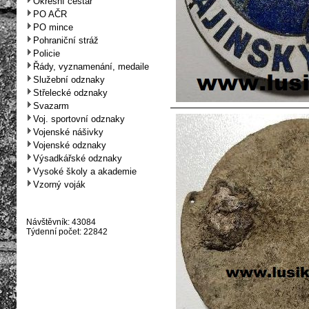
Okresní cestář
PO AČR
PO mince
Pohraniční stráž
Policie
Řády, vyznamenání, medaile
Služební odznaky
Střelecké odznaky
Svazarm
Voj. sportovní odznaky
Vojenské nášivky
Vojenské odznaky
Výsadkářské odznaky
Vysoké školy a akademie
Vzorný voják
Návštěvník: 43084
Týdenní počet: 22842