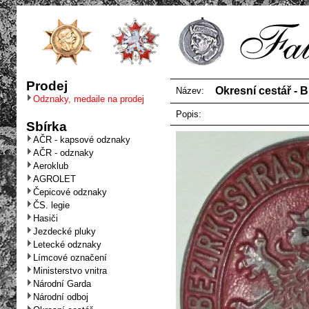
Prodej
Okresní cestář
Název:
Odznaky, medaile na prodej
Popis:
Sbírka
AČR - kapsové odznaky
AČR - odznaky
Aeroklub
AGROLET
Čepicové odznaky
ČS. legie
Hasiči
Jezdecké pluky
Letecké odznaky
Límcové označení
Ministerstvo vnitra
Národní Garda
Národní odboj