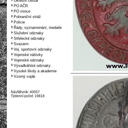
Okresní cestář
PO AČR
PO mince
Pohraniční stráž
Policie
Řády, vyznamenání, medaile
Služební odznaky
Střelecké odznaky
Svazarm
Voj. sportovní odznaky
Vojenské nášivky
Vojenské odznaky
Výsadkářské odznaky
Vysoké školy a akademie
Vzorný voják
Návštěvník: 40057
Týdenní počet: 19818